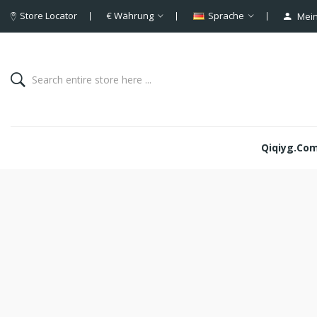
Store Locator
€
Währung
Sprache
Mein
Qiqiyg.com 