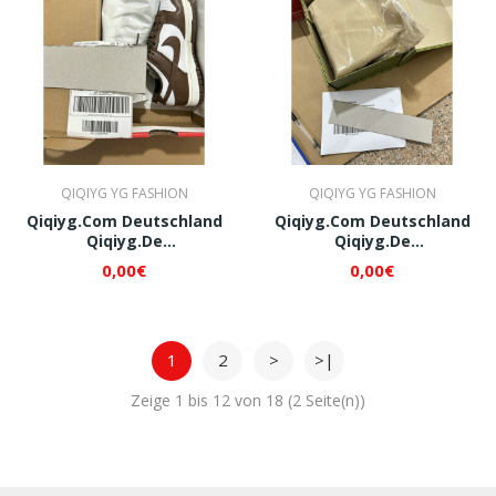
QIQIYG YG FASHION
QIQIYG YG FASHION
Qiqiyg.com Deutschland
Qiqiyg.com Deutschland
Qiqiyg.de
Qiqiyg.de
Whatsapp+8618120605182
Whatsapp+8618120605182
0,00€
0,00€
QI517
QI561
1
2
>
>|
Zeige 1 bis 12 von 18 (2 Seite(n))