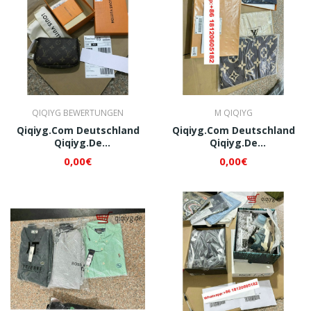
QIQIYG BEWERTUNGEN
M QIQIYG
Qiqiyg.com Deutschland
Qiqiyg.com Deutschland
Qiqiyg.de
Qiqiyg.de
Whatsapp+8618120605182
Whatsapp+8618120605182
0,00€
0,00€
QI189
QI199