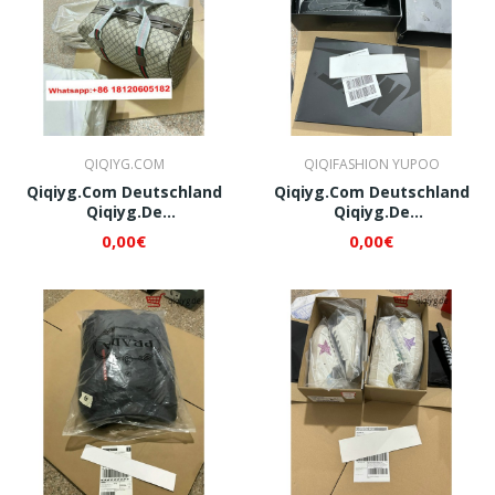
QIQIYG.COM
QIQIFASHION YUPOO
Qiqiyg.com Deutschland
Qiqiyg.com Deutschland
Qiqiyg.de
Qiqiyg.de
Whatsapp+8618120605182
Whatsapp+8618120605182
0,00€
0,00€
QI142
QI161