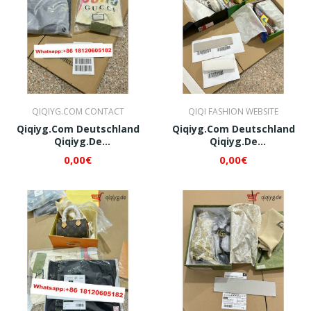
QIQIYG.COM CONTACT
QIQI FASHION WEBSITE
Qiqiyg.com Deutschland
Qiqiyg.com Deutschland
Qiqiyg.de
Qiqiyg.de
Whatsapp+8618120605182
Whatsapp+8618120605182
0,00€
0,00€
QI010
QI029