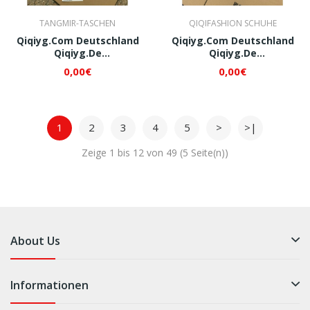
TANGMIR-TASCHEN
QIQIFASHION SCHUHE
Qiqiyg.com Deutschland
Qiqiyg.com Deutschland
Qiqiyg.de
Qiqiyg.de
Whatsapp+8618120605182
Whatsapp+8618120605182
0,00€
0,00€
QI180
QI209
1
2
3
4
5
>
>|
Zeige 1 bis 12 von 49 (5 Seite(n))
About Us
Informationen