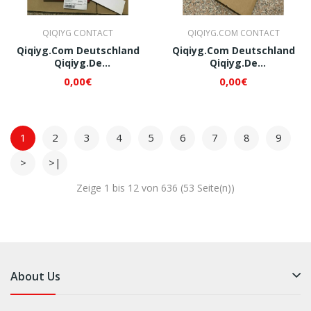
QIQIYG CONTACT
QIQIYG.COM CONTACT
Qiqiyg.com Deutschland
Qiqiyg.com Deutschland
Qiqiyg.de
Qiqiyg.de
Whatsapp+8618120605182
Whatsapp+8618120605182
0,00€
0,00€
QI009
QI010
1
2
3
4
5
6
7
8
9
>
>|
Zeige 1 bis 12 von 636 (53 Seite(n))
About Us