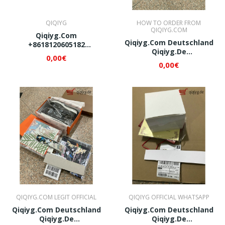
QIQIYG
HOW TO ORDER FROM
QIQIYG.COM
Qiqiyg.com
Qiqiyg.com Deutschland
+8618120605182
Qiqiyg.de
Designerbrillen, Gürtel &
0,00€
Whatsapp+8618120605182
Uhren.
0,00€
QI001
Bestpreisgarantie.
Vertrauenswürdiger
Lieferant Aus China.
Jetzt Bestellen!
QIQIYG.COM LEGIT OFFICIAL
QIQIYG OFFICIAL WHATSAPP
Qiqiyg.com Deutschland
Qiqiyg.com Deutschland
Qiqiyg.de
Qiqiyg.de