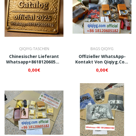
QIQIYG-TASCHEN
BAGS QIQIYG
Chinesischer Lieferant
Offizieller WhatsApp-
Whatsapp+8618120605182
Kontakt Von Qiqiyg.com
Von Qiqiyg.com Festival-
+8618120605182
0,00€
0,00€
Und Partymode 2025 –
Luxushandtaschen Im
Großhandelslieferant!
Großhandel | Premium-
Ledertaschen-Lieferant
Aus China Für
Dropshipping