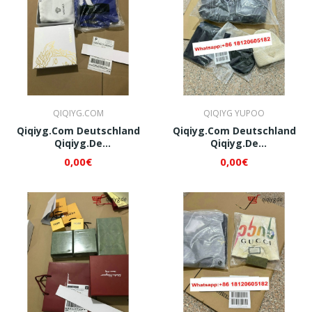
QIQIYG.COM
QIQIYG YUPOO
Qiqiyg.com Deutschland
Qiqiyg.com Deutschland
Qiqiyg.de
Qiqiyg.de
Whatsapp+8618120605182
Whatsapp+8618120605182
0,00€
0,00€
QI006
QI007