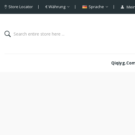
Store Locator
€
Währung
Sprache
Mein
Qiqiyg.com 