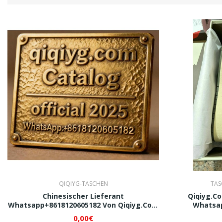
QIQIYG-TASCHEN
TAS
Chinesischer Lieferant
Qiqiyg.c
Whatsapp+8618120605182 Von Qiqiyg.com
Whatsap
Festival- Und Partymode 2025 –
0,00€