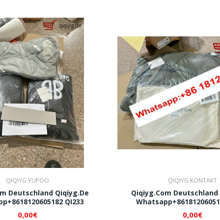
QIQIYG YUPOO
QIQIYG KONTAKT
om Deutschland Qiqiyg.de
Qiqiyg.com Deutschland 
p+8618120605182 QI233
Whatsapp+86181206051
0,00€
0,00€