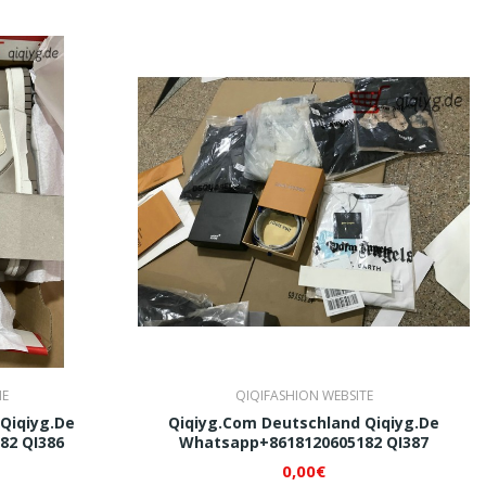
HE
QIQIFASHION WEBSITE
Qiqiyg.de
Qiqiyg.com Deutschland Qiqiyg.de
82 QI386
Whatsapp+8618120605182 QI387
0,00€