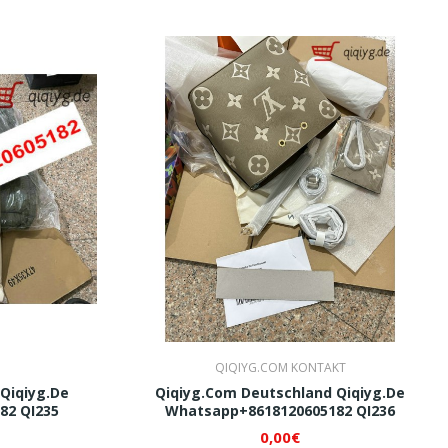
QIQIYG.COM KONTAKT
Qiqiyg.de
Qiqiyg.com Deutschland Qiqiyg.de
82 QI235
Whatsapp+8618120605182 QI236
0,00€