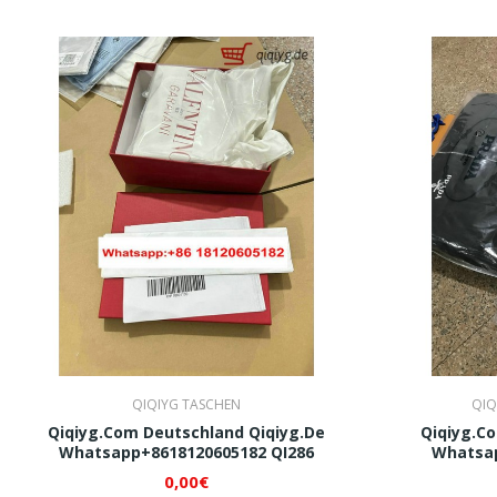
QIQIYG TASCHEN
QIQ
Qiqiyg.com Deutschland Qiqiyg.de
Qiqiyg.c
Whatsapp+8618120605182 QI286
Whatsap
0,00€