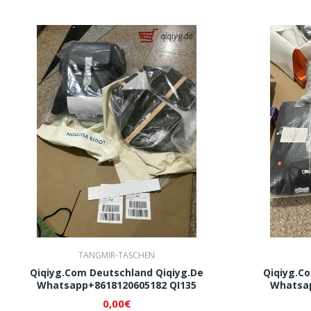
Großhandelslieferant!
TANGMIR-TASCHEN
Qiqiyg.com Deutschland Qiqiyg.de
Qiqiyg.c
Whatsapp+8618120605182 QI135
Whatsap
0,00€