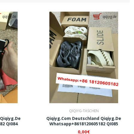
QIQIYG-TASCHEN
Qiqiyg.de
Qiqiyg.com Deutschland Qiqiyg.de
82 QI084
Whatsapp+8618120605182 QI085
0,00€