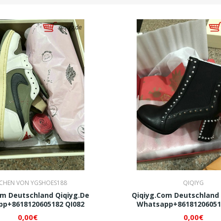
CHEN VON YGSHOES188
QIQIYG
om Deutschland Qiqiyg.de
Qiqiyg.com Deutschland 
p+8618120605182 QI082
Whatsapp+86181206051
0,00€
0,00€