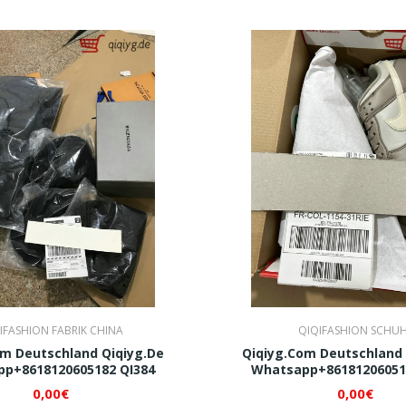
IFASHION FABRIK CHINA
QIQIFASHION SCHU
om Deutschland Qiqiyg.de
Qiqiyg.com Deutschland 
p+8618120605182 QI384
Whatsapp+86181206051
0,00€
0,00€