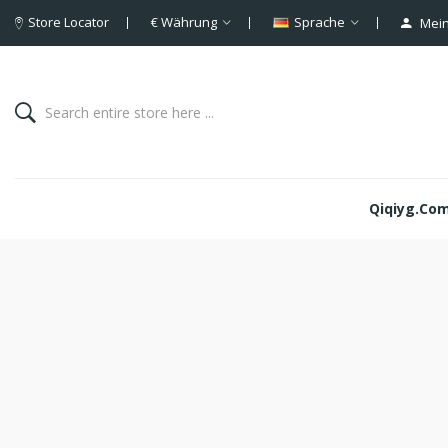
Store Locator
€
Währung
Sprache
Mein
Qiqiyg.com 