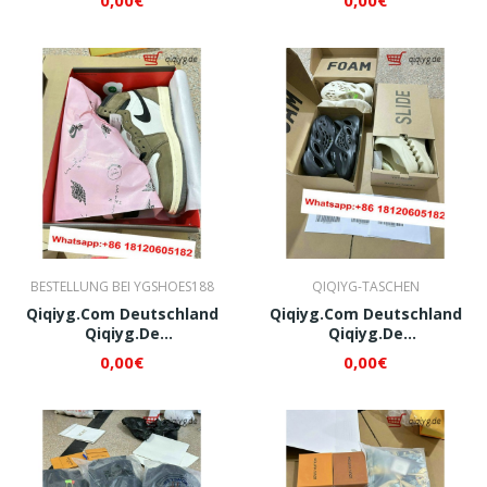
QI045
QI053
BESTELLUNG BEI YGSHOES188
QIQIYG-TASCHEN
Qiqiyg.com Deutschland
Qiqiyg.com Deutschland
Qiqiyg.de
Qiqiyg.de
Whatsapp+8618120605182
Whatsapp+8618120605182
0,00€
0,00€
QI079
QI085