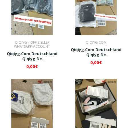
QIQIYG – OFFIZIELLER
QIQIYG.COM
WHATSAPP-ACCOUNT
Qiqiyg.com Deutschland
Qiqiyg.com Deutschland
Qiqiyg.de
Qiqiyg.de
Whatsapp+8618120605182
0,00€
Whatsapp+8618120605182
QI097
0,00€
QI094