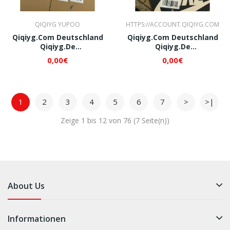
QIQIYG YUPOO
HTTPS://ACCOUNT.QIQIYG.COM
Qiqiyg.com Deutschland
Qiqiyg.com Deutschland
Qiqiyg.de
Qiqiyg.de
Whatsapp+8618120605182
Whatsapp+8618120605182
0,00€
0,00€
QI098
QI114
1
2
3
4
5
6
7
>
>|
Zeige 1 bis 12 von 76 (7 Seite(n))
About Us
Informationen