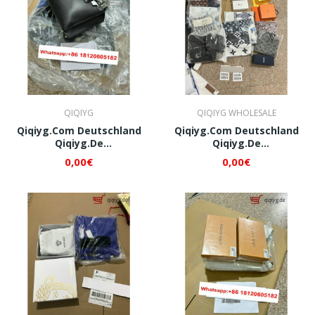
QIQIYG
QIQIYG WHOLESALE
Qiqiyg.com Deutschland
Qiqiyg.com Deutschland
Qiqiyg.de
Qiqiyg.de
Whatsapp+8618120605182
Whatsapp+8618120605182
0,00€
0,00€
QI004
QI005