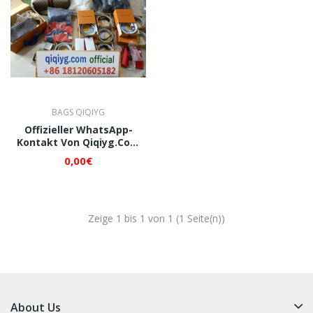
BAGS QIQIYG
Offizieller WhatsApp-
Kontakt Von Qiqiyg.com
+8618120605182
0,00€
Luxushandtaschen Im
Großhandel | Premium-
Ledertaschen-Lieferant
Aus China Für
Dropshipping
Zeige 1 bis 1 von 1 (1 Seite(n))
About Us