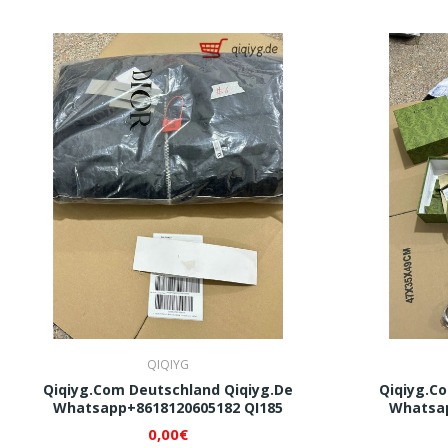
QIQIYG
Qiqiyg.com Deutschland Qiqiyg.de
Qiqiyg.c
Whatsapp+8618120605182 QI185
Whatsap
0,00€