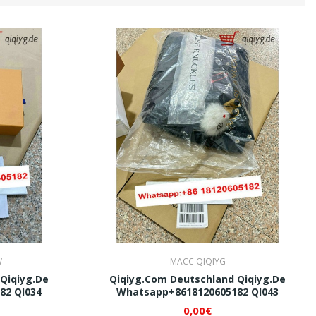
W
MACC QIQIYG
Qiqiyg.de
Qiqiyg.com Deutschland Qiqiyg.de
82 QI034
Whatsapp+8618120605182 QI043
0,00€