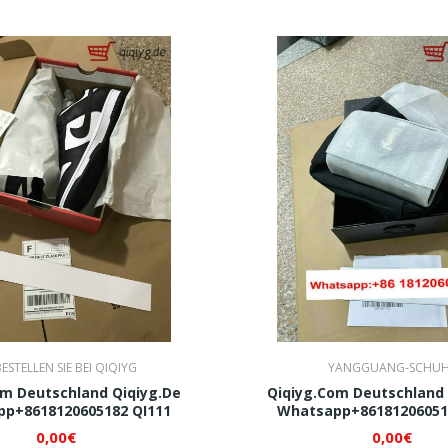
ESTELLEN SIE BEI QIQIYG
YANGGUANG-SCHUH
om Deutschland Qiqiyg.de
Qiqiyg.com Deutschland 
p+8618120605182 QI111
Whatsapp+86181206051
0,00€
0,00€