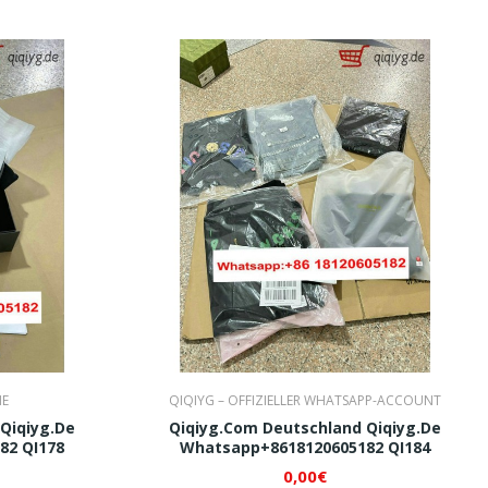
E
QIQIYG – OFFIZIELLER WHATSAPP-ACCOUNT
Qiqiyg.de
Qiqiyg.com Deutschland Qiqiyg.de
82 QI178
Whatsapp+8618120605182 QI184
0,00€