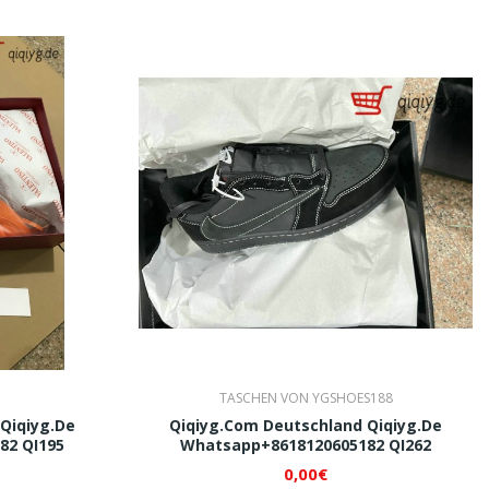
TASCHEN VON YGSHOES188
Qiqiyg.de
Qiqiyg.com Deutschland Qiqiyg.de
82 QI195
Whatsapp+8618120605182 QI262
0,00€