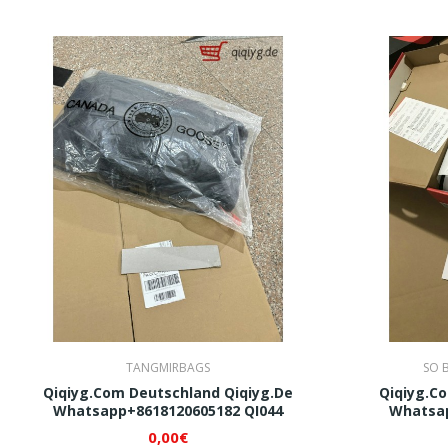
TANGMIRBAGS
SO B
Qiqiyg.com Deutschland Qiqiyg.de
Qiqiyg.c
Whatsapp+8618120605182 QI044
Whatsap
0,00€