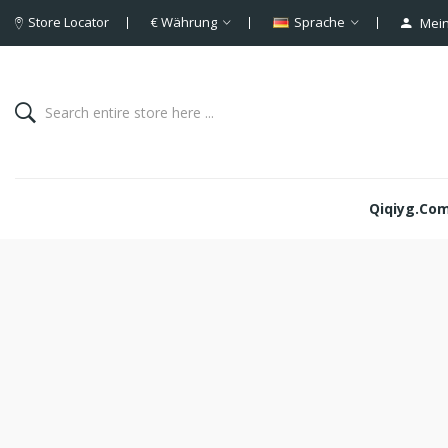
Store Locator
€
Währung
Sprache
Mein
Qiqiyg.com 