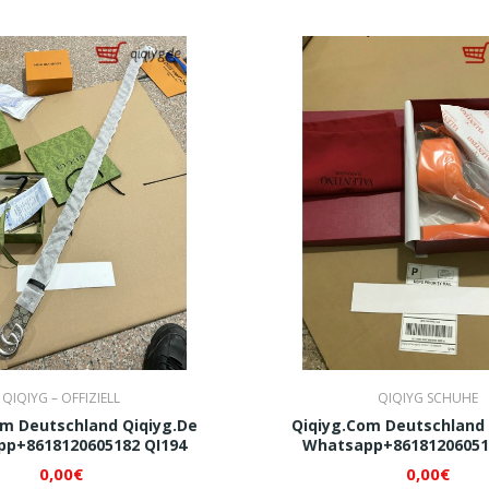
QIQIYG – OFFIZIELL
QIQIYG SCHUHE
om Deutschland Qiqiyg.de
Qiqiyg.com Deutschland 
p+8618120605182 QI194
Whatsapp+86181206051
0,00€
0,00€