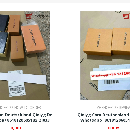
HOES188 HOW TO ORDER
YGSHOES188 REVIE
om Deutschland Qiqiyg.de
Qiqiyg.com Deutschland 
p+8618120605182 QI033
Whatsapp+86181206051
0,00€
0,00€