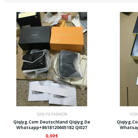
QIQI YG FASHION
YGS
Qiqiyg.com Deutschland Qiqiyg.de
Qiqiyg.c
Whatsapp+8618120605182 QI027
Whatsap
0,00€