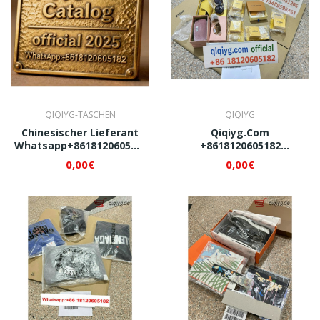
QIQIYG-TASCHEN
QIQIYG
Chinesischer Lieferant
Qiqiyg.com
Whatsapp+8618120605182
+8618120605182
Von Qiqiyg.com Festival-
Designerbrillen, Gürtel &
0,00€
0,00€
Und Partymode 2025 –
Uhren.
Großhandelslieferant!
Bestpreisgarantie.
Vertrauenswürdiger
Lieferant Aus China.
Jetzt Bestellen!