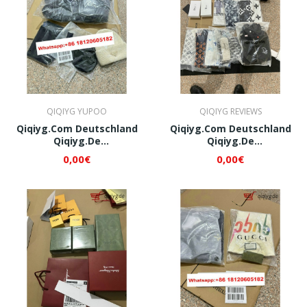
QIQIYG YUPOO
QIQIYG REVIEWS
Qiqiyg.com Deutschland
Qiqiyg.com Deutschland
Qiqiyg.de
Qiqiyg.de
Whatsapp+8618120605182
Whatsapp+8618120605182
0,00€
0,00€
QI007
QI008