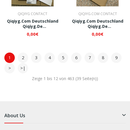
QIQIYG CONTACT
QIQIYG.COM CONTACT
Qiqiyg.com Deutschland
Qiqiyg.com Deutschland
Qiqiyg.de
Qiqiyg.de
Whatsapp+8618120605182
Whatsapp+8618120605182
0,00€
0,00€
QI009
QI010
1
2
3
4
5
6
7
8
9
>
>|
Zeige 1 bis 12 von 463 (39 Seite(n))
About Us