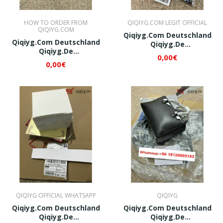
HOW TO ORDER FROM
QIQIYG.COM LEGIT OFFICIAL
QIQIYG.COM
Qiqiyg.com Deutschland
Qiqiyg.com Deutschland
Qiqiyg.de
Qiqiyg.de
Whatsapp+8618120605182
0,00€
Whatsapp+8618120605182
QI002
0,00€
QI001
QIQIYG OFFICIAL WHATSAPP
QIQIYG
Qiqiyg.com Deutschland
Qiqiyg.com Deutschland
Qiqiyg.de
Qiqiyg.de