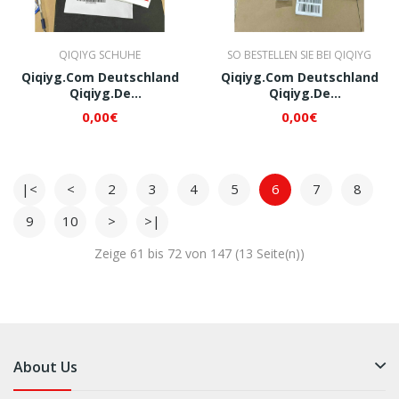
QIQIYG SCHUHE
SO BESTELLEN SIE BEI QIQIYG
Qiqiyg.com Deutschland
Qiqiyg.com Deutschland
Qiqiyg.de
Qiqiyg.de
Whatsapp+8618120605182
Whatsapp+8618120605182
0,00€
0,00€
QI328
QI334
|<
<
2
3
4
5
6
7
8
9
10
>
>|
Zeige 61 bis 72 von 147 (13 Seite(n))
About Us