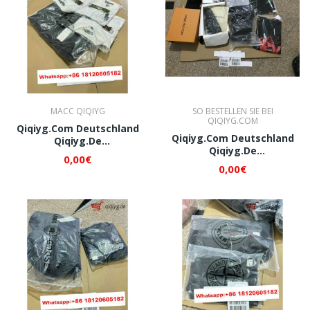
MACC QIQIYG
SO BESTELLEN SIE BEI
QIQIYG.COM
Qiqiyg.com Deutschland
Qiqiyg.com Deutschland
Qiqiyg.de
Qiqiyg.de
Whatsapp+8618120605182
0,00€
Whatsapp+8618120605182
QI313
0,00€
QI315