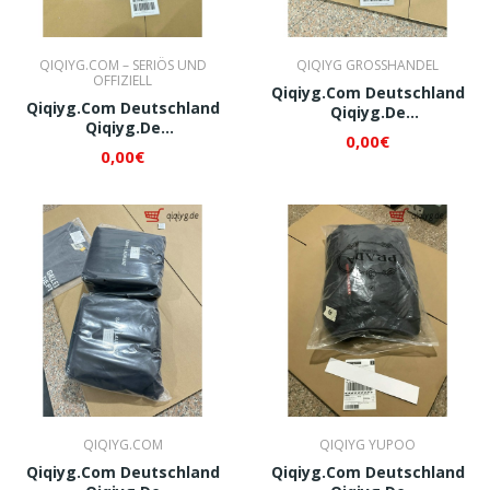
QIQIYG.COM – SERIÖS UND
QIQIYG GROSSHANDEL
OFFIZIELL
Qiqiyg.com Deutschland
Qiqiyg.com Deutschland
Qiqiyg.de
Qiqiyg.de
Whatsapp+8618120605182
0,00€
Whatsapp+8618120605182
QI319
0,00€
QI316
QIQIYG.COM
QIQIYG YUPOO
Qiqiyg.com Deutschland
Qiqiyg.com Deutschland