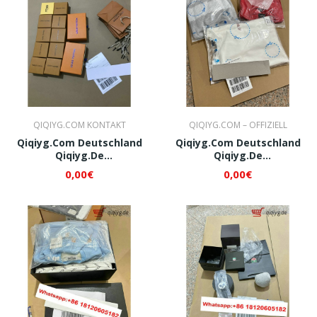
QIQIYG.COM KONTAKT
QIQIYG.COM – OFFIZIELL
Qiqiyg.com Deutschland
Qiqiyg.com Deutschland
Qiqiyg.de
Qiqiyg.de
Whatsapp+8618120605182
Whatsapp+8618120605182
0,00€
0,00€
QI324
QI326