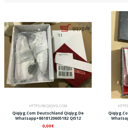
HTTPS://M.QIQIYG.COM
HTTPS
Qiqiyg.com Deutschland Qiqiyg.de
Qiqiyg.c
Whatsapp+8618120605182 QI512
Whatsap
0,00€