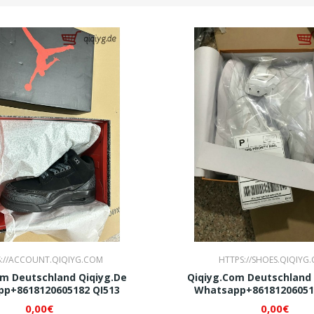
://ACCOUNT.QIQIYG.COM
HTTPS://SHOES.QIQIYG
om Deutschland Qiqiyg.de
Qiqiyg.com Deutschland 
p+8618120605182 QI513
Whatsapp+86181206051
0,00€
0,00€