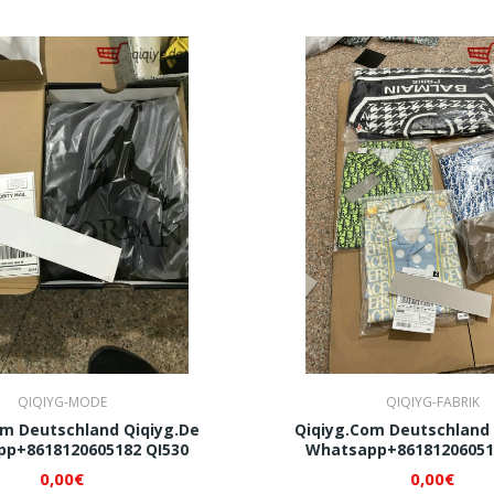
QIQIYG-MODE
QIQIYG-FABRIK
om Deutschland Qiqiyg.de
Qiqiyg.com Deutschland 
p+8618120605182 QI530
Whatsapp+86181206051
0,00€
0,00€