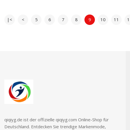
|<
<
5
6
7
8
9
10
11
1
qiqiyg.de ist der offizielle qiqiyg.com Online-Shop für
Deutschland. Entdecken Sie trendige Markenmode,