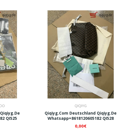
POO
QIQIYG
Qiqiyg.de
Qiqiyg.com Deutschland Qiqiyg.de
82 QI525
Whatsapp+8618120605182 QI528
0,00€