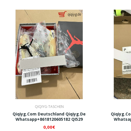
QIQIYG-TASCHEN
Qiqiyg.com Deutschland Qiqiyg.de
Qiqiyg.c
Whatsapp+8618120605182 QI529
Whatsap
0,00€