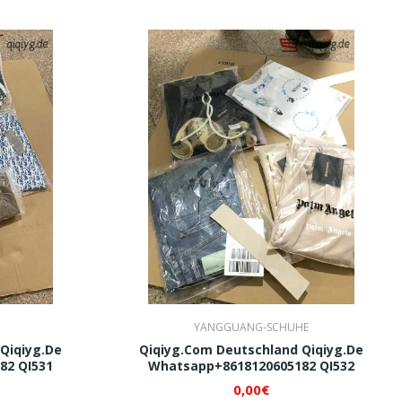
YANGGUANG-SCHUHE
Qiqiyg.de
Qiqiyg.com Deutschland Qiqiyg.de
82 QI531
Whatsapp+8618120605182 QI532
0,00€