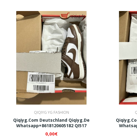
QIQIYG YG FASHION
Q
Qiqiyg.com Deutschland Qiqiyg.de
Qiqiyg.c
Whatsapp+8618120605182 QI517
Whatsap
0,00€