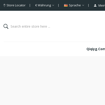
Store Locator
€
Währung
Sprache
Mein
Qiqiyg.com 