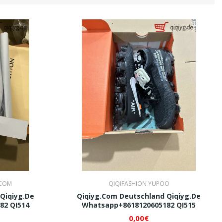
.COM
QIQIFASHION YUPOO
Qiqiyg.de
Qiqiyg.com Deutschland Qiqiyg.de
82 QI514
Whatsapp+8618120605182 QI515
0,00€