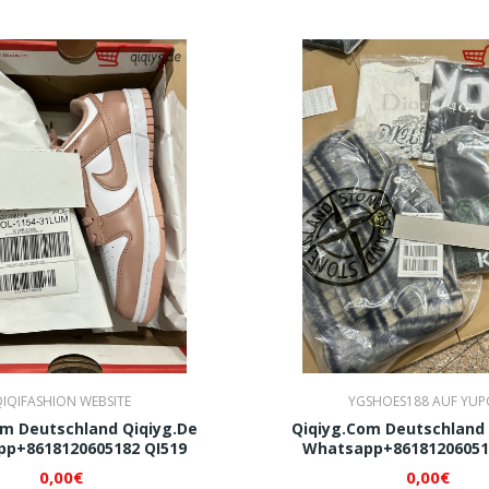
IQIFASHION WEBSITE
YGSHOES188 AUF YU
om Deutschland Qiqiyg.de
Qiqiyg.com Deutschland 
p+8618120605182 QI519
Whatsapp+86181206051
0,00€
0,00€