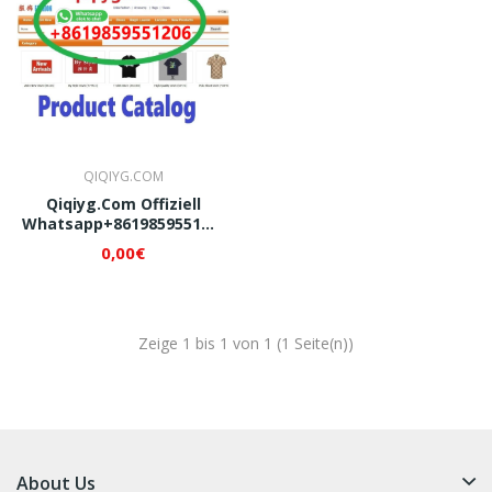
QIQIYG.COM
Qiqiyg.com Offiziell
Whatsapp+8619859551206
Weltpremiere-Updates!
0,00€
Ihr Zuverlässiger Partner
Für Modegroßhandel
2026. Beste Preise &
Service. Seriös.
Zeige 1 bis 1 von 1 (1 Seite(n))
About Us