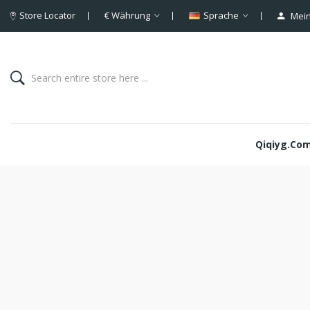
Store Locator
€
Währung
Sprache
Mein
Qiqiyg.com 