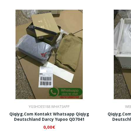
YGSHOES188 WHATSAPP
WE
Qiqiyg.com Kontakt Whatsapp Qiqiyg
Qiqiyg.com
Deutschland Darcy Yupoo QD7041
Deutschl
0,00€