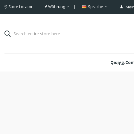
Store Locator
€
Währung
Sprache
Mein
Qiqiyg.com 