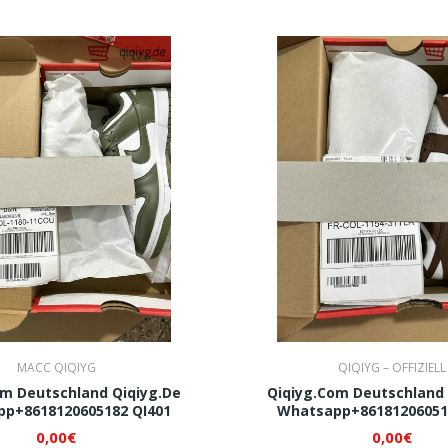
MACC QIQIYG
QIQIYG – OFFIZIELL
om Deutschland Qiqiyg.de
Qiqiyg.com Deutschland 
p+8618120605182 QI401
Whatsapp+86181206051
0,00€
0,00€