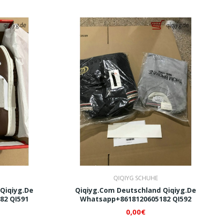
QIQIYG SCHUHE
Qiqiyg.de
Qiqiyg.com Deutschland Qiqiyg.de
82 QI591
Whatsapp+8618120605182 QI592
0,00€