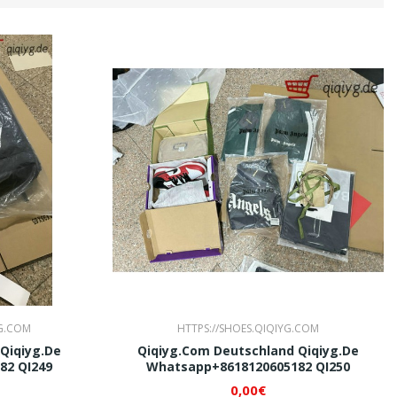
G.COM
HTTPS://SHOES.QIQIYG.COM
Qiqiyg.de
Qiqiyg.com Deutschland Qiqiyg.de
82 QI249
Whatsapp+8618120605182 QI250
0,00€