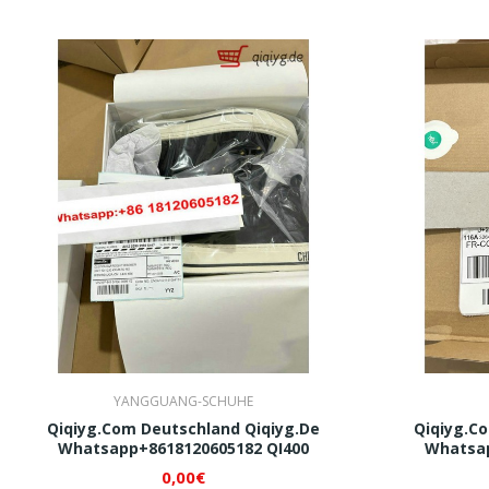
YANGGUANG-SCHUHE
Qiqiyg.com Deutschland Qiqiyg.de
Qiqiyg.c
Whatsapp+8618120605182 QI400
Whatsap
0,00€