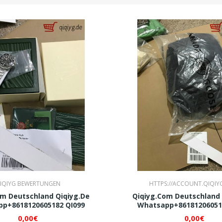
IQIYG BEWERTUNGEN
HTTPS://ACCOUNT.QIQIY
om Deutschland Qiqiyg.de
Qiqiyg.com Deutschland 
p+8618120605182 QI099
Whatsapp+86181206051
0,00€
0,00€