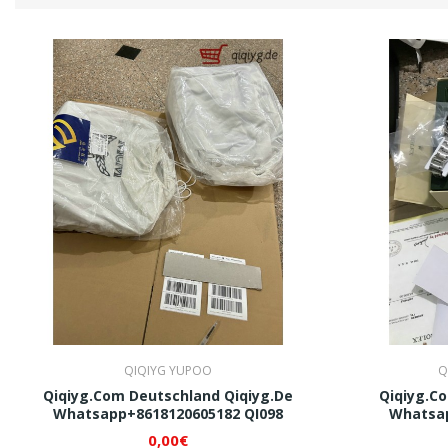
QIQIYG YUPOO
Q
Qiqiyg.com Deutschland Qiqiyg.de
Qiqiyg.c
Whatsapp+8618120605182 QI098
Whatsap
0,00€