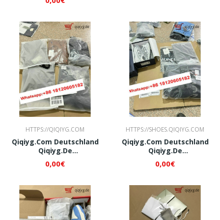
QI129
HTTPS://QIQIYG.COM
HTTPS://SHOES.QIQIYG.COM
Qiqiyg.com Deutschland
Qiqiyg.com Deutschland
Qiqiyg.de
Qiqiyg.de
Whatsapp+8618120605182
Whatsapp+8618120605182
0,00€
0,00€
QI202
QI205