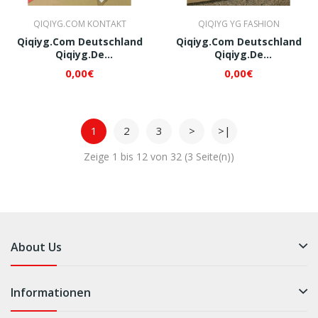
QIQIYG.COM KONTAKT
QIQIYG YG FASHION
Qiqiyg.com Deutschland
Qiqiyg.com Deutschland
Qiqiyg.de
Qiqiyg.de
Whatsapp+8618120605182
Whatsapp+8618120605182
0,00€
0,00€
QI280
QI297
1
2
3
>
>|
Zeige 1 bis 12 von 32 (3 Seite(n))
About Us
Informationen