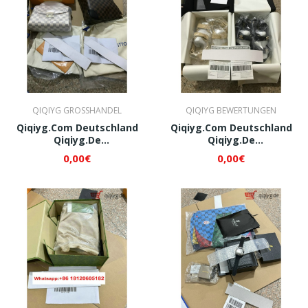
QIQIYG GROSSHANDEL
QIQIYG BEWERTUNGEN
Qiqiyg.com Deutschland
Qiqiyg.com Deutschland
Qiqiyg.de
Qiqiyg.de
Whatsapp+8618120605182
Whatsapp+8618120605182
0,00€
0,00€
QI051
QI054