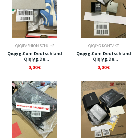
QIQIFASHION SCHUHE
QIQIYG KONTAKT
Qiqiyg.com Deutschland
Qiqiyg.com Deutschland
Qiqiyg.de
Qiqiyg.de
Whatsapp+8618120605182
Whatsapp+8618120605182
0,00€
0,00€
QI254
QI279