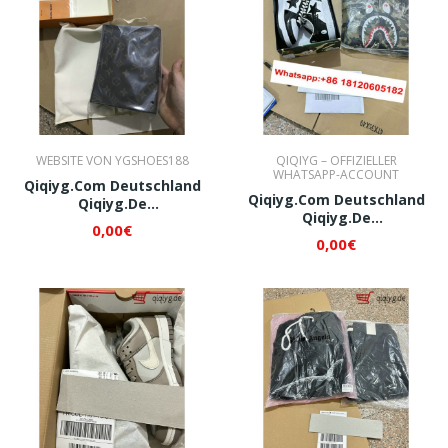
WEBSITE VON YGSHOES188
QIQIYG – OFFIZIELLER
WHATSAPP-ACCOUNT
Qiqiyg.com Deutschland
Qiqiyg.com Deutschland
Qiqiyg.de
Qiqiyg.de
Whatsapp+8618120605182
0,00€
Whatsapp+8618120605182
QI078
0,00€
QI229