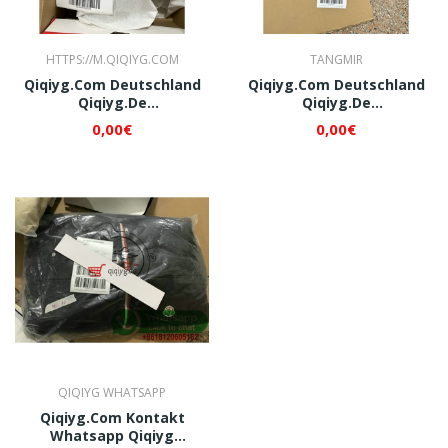
HTTPS://M.QIQIYG.COM
TANGMIR
Qiqiyg.com Deutschland
Qiqiyg.com Deutschland
Qiqiyg.de
Qiqiyg.de
Whatsapp+8618120605182
Whatsapp+8618120605182
0,00€
0,00€
QI380
QI571
QIQIYG WHATSAPP
Qiqiyg.com Kontakt
Whatsapp Qiqiyg