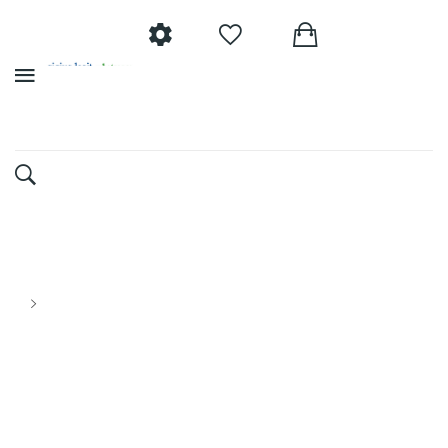
0 Artikel - 0,00€
Wunschliste
(0)
Qiqiyg.com Whatsapp+8618120605182
Vertrauenswürdiger Lieferant Für Mode & Accessoires Taschen,
Kleidung, Schuhe Großhandel Bester Preis Legales Geschäft