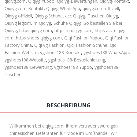
qiqiyg.com
,
Qiqiyg Yupoo
,
Qiqiyg-Bewertungen
,
Qiqiyg-Kontakt
,
Qiqiyg.com-Kontakt
,
Qiqiyg-WhatsApp
,
qiqiyg.com offiziell
,
Qiqiyg offiziell
,
Qiqiyg-Schuhe
,
acc Qiqiyg
,
Taschen Qiqiyg
,
Qiqiyg legitim
,
m Qiqiyg
,
Schuhe Qiqiyg
,
So bestellen Sie bei
Qiqiyg
,
https qiqiyg com
,
https m qiqiyg com
,
https acc qiqiyg
com
,
https shoes qiqiyg com
,
Qiqi Fashion Yupoo
,
Qiqi Fashion
Factory China
,
Qiqi yg Fashion
,
Qiqi Fashion-Schuhe
,
Qiqi
Fashion-Website
,
ygshoes188-Kontakt
,
ygshoes188 WhatsApp
,
ygshoes188-Website
,
ygshoes188-Bestellanleitung
,
ygshoes188-Bewertung
,
ygshoes188 Yupoo
,
ygshoes188-
Taschen
BESCHREIBUNG
Willkommen bei qiqiyg.com, Ihrem vertrauenswürdigen
chinesischen Lieferanten für Mode im Großhandel! Wir