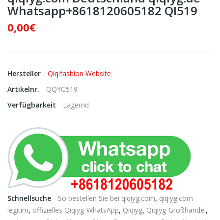
Whatsapp+8618120605182 QI519
0,00€
Hersteller
Qiqifashion Website
Artikelnr.
QQYG519
Verfügbarkeit
Lagernd
Schnellsuche
So bestellen Sie bei qiqiyg.com
,
qiqiyg.com
legitim
,
offizielles Qiqiyg-WhatsApp
,
Qiqiyg
,
Qiqiyg-Großhandel
,