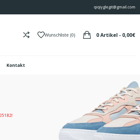
qiqiyglegit@gmail.com
0 Artikel - 0,00€
Wunschliste (0)
Kontakt
05182!