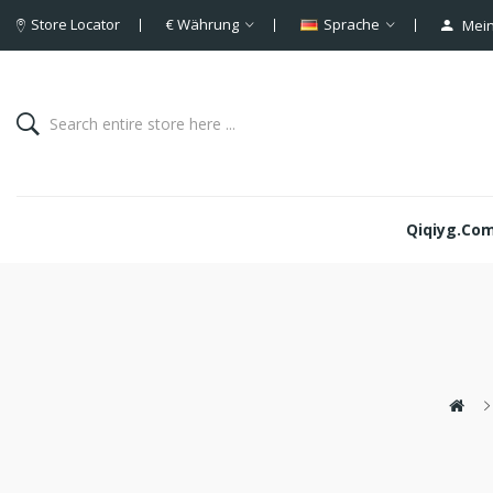
Store Locator
€
Währung
Sprache
Mein
Qiqiyg.com 