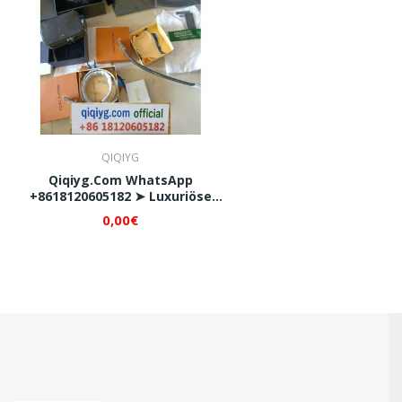
QIQIYG
Qiqiyg.com WhatsApp
+8618120605182 ➤ Luxuriöse
Markenhandtaschen Und -
0,00€
Taschen Zum Aktionspreis 2026
★ Vertrauenswürdiger Lieferant
Aus China ★