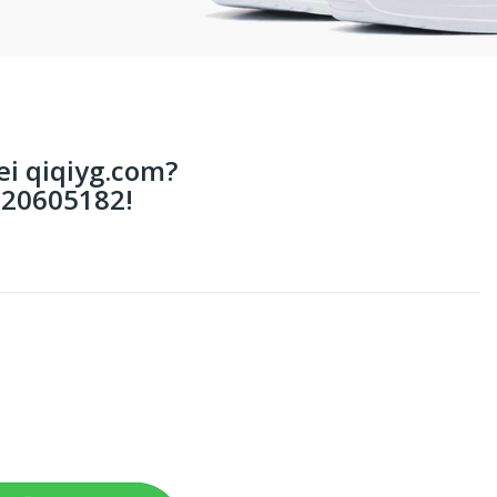
ei qiqiyg.com?
20605182!