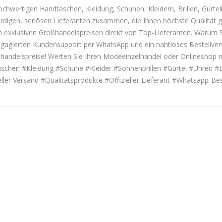
ochwertigen Handtaschen, Kleidung, Schuhen, Kleidern, Brillen, Gürteln
igen, seriösen Lieferanten zusammen, die Ihnen höchste Qualität gar
 exklusiven Großhandelspreisen direkt von Top-Lieferanten. Warum Si
, engagierten Kundensupport per WhatsApp und ein nahtloses Bestellve
oßhandelspreise! Werten Sie Ihren Modeeinzelhandel oder Onlineshop m
chen #Kleidung #Schuhe #Kleider #Sonnenbrillen #Gürtel #Uhren #D
er Versand #Qualitätsprodukte #Offizieller Lieferant #Whatsapp-B