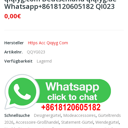
Whatsapp+8618120605182 QI023
0,00€
Hersteller
Https Acc Qiqiyg Com
Artikelnr.
QQYG023
Verfügbarkeit
Lagernd
Schnellsuche
Designergürtel
,
Modeaccessoires
,
Gürteltrends
2026
,
Accessoire-Großhandel
,
Statement-Gürtel
,
Wendegürtel
,