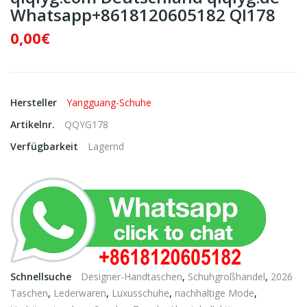
Whatsapp+8618120605182 QI178
0,00€
Hersteller
Yangguang-Schuhe
Artikelnr.
QQYG178
Verfügbarkeit
Lagernd
Schnellsuche
Designer-Handtaschen
,
Schuhgroßhandel
,
2026
Taschen
,
Lederwaren
,
Luxusschuhe
,
nachhaltige Mode
,