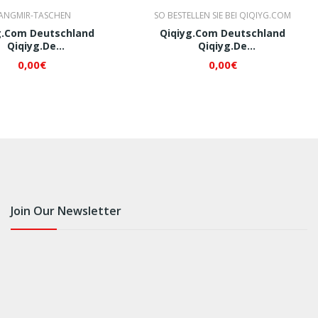
ANGMIR-TASCHEN
SO BESTELLEN SIE BEI QIQIYG.COM
g.com Deutschland
Qiqiyg.com Deutschland
Qiqiyg.de
Qiqiyg.de
+8618120605182 QI226
Whatsapp+8618120605182 QI227
0,00€
0,00€
Join Our Newsletter