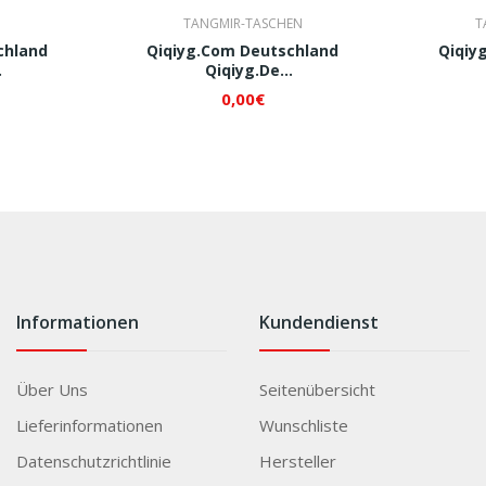
TANGMIR-TASCHEN
T
chland
Qiqiyg.com Deutschland
Qiqiy
Qiqiyg.de
182 QI224
Whatsapp+8618120605182 QI225
Whatsapp
0,00€
Informationen
Kundendienst
Über Uns
Seitenübersicht
Lieferinformationen
Wunschliste
Datenschutzrichtlinie
Hersteller