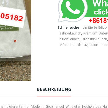
Schnellsuche
Limitierte Editio
FashionLaunch
,
Premium-Unter
EditionLaunch
,
DropshipLaunch
Lieferantenexklusiv
,
LuxusLaun
BESCHREIBUNG
en Lieferanten für Mode im Großhandel! Wir bieten hochwertige Handta