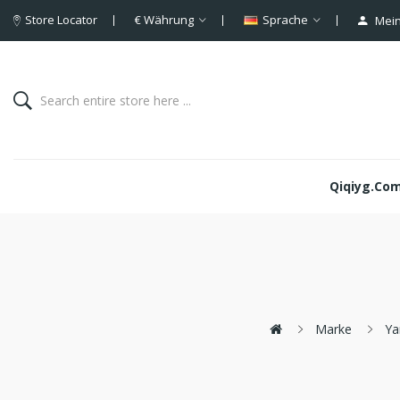
Store Locator
€
Währung
Sprache
Mein
Qiqiyg.com 
Marke
Ya