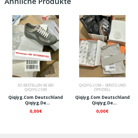
Ähnliche Produkte
SO BESTELLEN SIE BEI
QIQIYG.COM – SERIÖS UND
QIQIYG.COM
OFFIZIELL
Qiqiyg.com Deutschland
Qiqiyg.com Deutschland
Qiqiyg.de
Qiqiyg.de
Whatsapp+8618120605182
Whatsapp+8618120605182
0,00€
0,00€
QI271
QI272