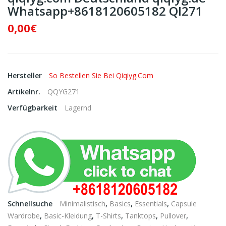
Whatsapp+8618120605182 QI271
0,00€
Hersteller
So Bestellen Sie Bei Qiqiyg.com
Artikelnr.
QQYG271
Verfügbarkeit
Lagernd
Schnellsuche
Minimalistisch
,
Basics
,
Essentials
,
Capsule
Wardrobe
,
Basic-Kleidung
,
T-Shirts
,
Tanktops
,
Pullover
,