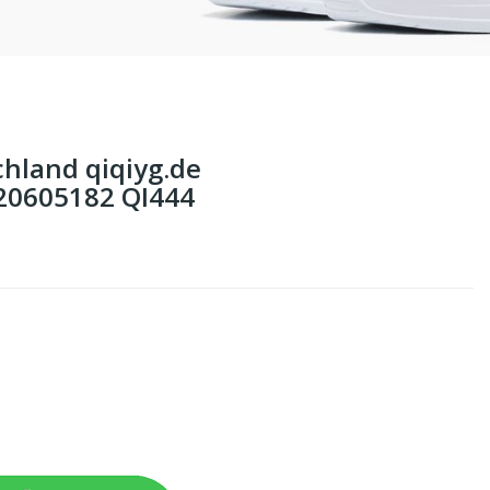
hland qiqiyg.de
0605182 QI444