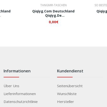
TANGMIR-TASCHEN
SO BESTE
chland
Qiqiyg.com Deutschland
Qiqiy
Qiqiyg.de
182 QI445
Whatsapp+8618120605182 QI446
Whatsapp
0,00€
Informationen
Kundendienst
Über Uns
Seitenübersicht
Lieferinformationen
Wunschliste
Datenschutzrichtlinie
Hersteller