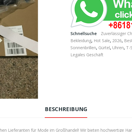
Schnellsuche
Zuverlässiger C
Bekleidung
,
Hot Sale
,
2026
,
Best
Sonnenbrillen
,
Gürtel
,
Uhren
,
T-S
Legales Geschäft
BESCHREIBUNG
en Lieferanten für Mode im Großhandel! Wir bieten hochwertige Handta