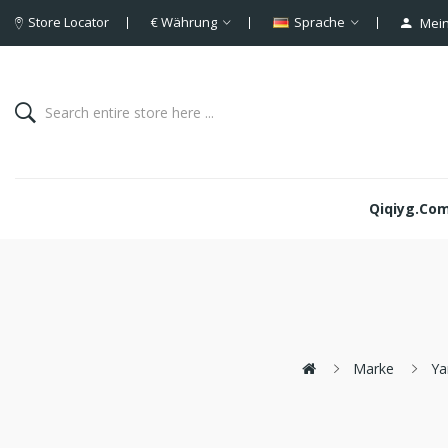
Store Locator
€
Währung
Sprache
Mein
Qiqiyg.com 
Marke
Ya