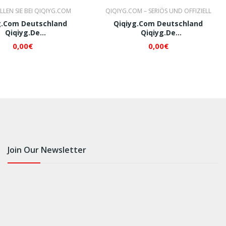
LLEN SIE BEI QIQIYG.COM
QIQIYG.COM – SERIÖS UND OFFIZIELL
g.com Deutschland
Qiqiyg.com Deutschland
Qiqiyg.de
Qiqiyg.de
+8618120605182 QI447
Whatsapp+8618120605182 QI448
0,00€
0,00€
Join Our Newsletter