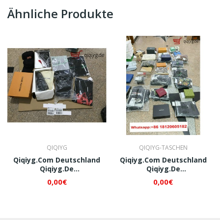
Ähnliche Produkte
QIQIYG
QIQIYG-TASCHEN
Qiqiyg.com Deutschland
Qiqiyg.com Deutschland
Qiqiyg.de
Qiqiyg.de
Whatsapp+8618120605182
Whatsapp+8618120605182
0,00€
0,00€
QI174
QI175